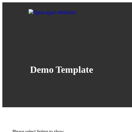
Demo Template
Please select listing to show.