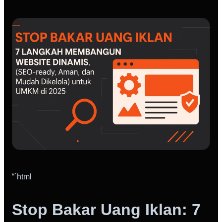
“`html
Stop Bakar Uang Iklan: 7