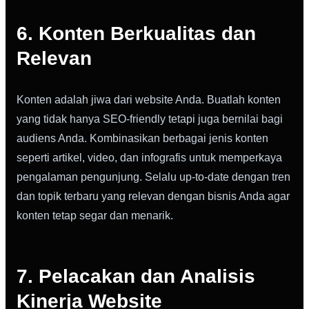
6. Konten Berkualitas dan
Relevan
Konten adalah jiwa dari website Anda. Buatlah konten
yang tidak hanya SEO-friendly tetapi juga bernilai bagi
audiens Anda. Kombinasikan berbagai jenis konten
seperti artikel, video, dan infografis untuk memperkaya
pengalaman pengunjung. Selalu up-to-date dengan tren
dan topik terbaru yang relevan dengan bisnis Anda agar
konten tetap segar dan menarik.
7. Pelacakan dan Analisis
Kinerja Website