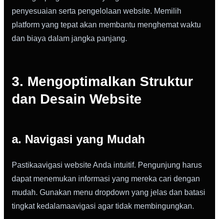
penyesuaian serta pengelolaan website. Memilih
platform yang tepat akan membantu menghemat waktu
dan biaya dalam jangka panjang.
3. Mengoptimalkan Struktur
dan Desain Website
a. Navigasi yang Mudah
Pastikaavigasi website Anda intuitif. Pengunjung harus
dapat menemukan informasi yang mereka cari dengan
mudah. Gunakan menu dropdown yang jelas dan batasi
tingkat kedalamaavigasi agar tidak membingungkan.