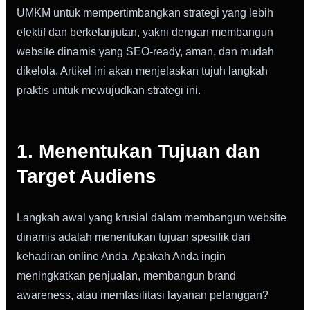
UMKM untuk mempertimbangkan strategi yang lebih
efektif dan berkelanjutan, yakni dengan membangun
website dinamis yang SEO-ready, aman, dan mudah
dikelola. Artikel ini akan menjelaskan tujuh langkah
praktis untuk mewujudkan strategi ini.
1. Menentukan Tujuan dan
Target Audiens
Langkah awal yang krusial dalam membangun website
dinamis adalah menentukan tujuan spesifik dari
kehadiran online Anda. Apakah Anda ingin
meningkatkan penjualan, membangun brand
awareness, atau memfasilitasi layanan pelanggan?