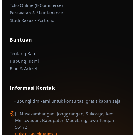
Toko Online (E-Commerce)
Perawatan & Maintenance
Studi Kasus / Portfolio
Bantuan
Tentang Kami
Hubungi Kami
Blog & Artikel
Informasi Kontak
Hubungi tim kami untuk konsultasi gratis kapan saja.
Jl. Nusakambangan, Jonggrangan, Sukorejo, Kec.
Mertoyudan, Kabupaten Magelang, Jawa Tengah
56172
Buka di Google Maps →