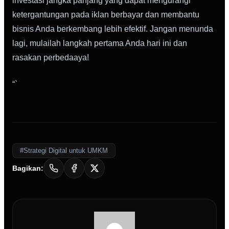
investasi jangka panjang yang dapat mengurangi
ketergantungan pada iklan berbayar dan membantu
bisnis Anda berkembang lebih efektif. Jangan menunda
lagi, mulailah langkah pertama Anda hari ini dan
rasakan perbedaaya!
“`
#Strategi Digital untuk UMKM
Bagikan: