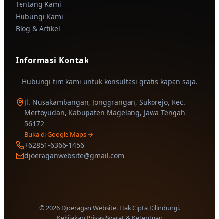
Tentang Kami
Hubungi Kami
Blog & Artikel
Informasi Kontak
Hubungi tim kami untuk konsultasi gratis kapan saja.
Jl. Nusakambangan, Jonggrangan, Sukorejo, Kec.
Mertoyudan, Kabupaten Magelang, Jawa Tengah
56172
Buka di Google Maps →
+62851-6366-1456
djoeraganwebsite@gmail.com
© 2026 Djoeragan Website. Hak Cipta Dilindungi.
Kebijakan Privasi
Syarat & Ketentuan