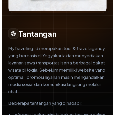
STUDI KASUS
Tantangan
My Traveling
MyTraveling.id merupakan tour & travel agency
yang berbasis di Yogyakarta dan menyediakan
layanan sewa transportasi serta berbagai paket
wisata di Jogja. Sebelum memiliki website yang
optimal, promosi layanan masih mengandalkan
media sosial dan komunikasi langsung melalui
chat.
Beberapa tantangan yang dihadapi:
Informasi paket wisata belum tersusun dalam