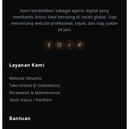
Kami berdedikasi sebagai agensi digital yang
membantu bisnis lokal bersaing di ranah global. Siap
merancang website profesional, cepat, dan siap jualan
24 jam.
Layanan Kami
Website Dinamis
Toko Online (E-Commerce)
Perawatan & Maintenance
Studi Kasus / Portfolio
Bantuan