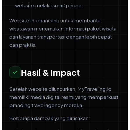
website melalui smartphone.
Website ini dirancang untuk membantu
wisatawan menemukan informasi paket wisata
dan layanan transportasi dengan lebih cepat
dan praktis.
Hasil & Impact
Setelah website diluncurkan, MyTraveling.id
memiliki media digital resmi yang memperkuat
branding travel agency mereka.
Beberapa dampak yang dirasakan: