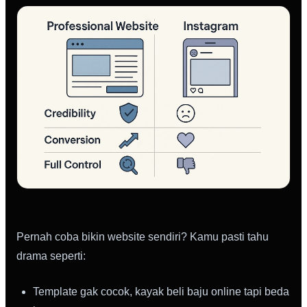
Pernah coba bikin website sendiri? Kamu pasti tahu
drama seperti:
Template gak cocok, kayak beli baju online tapi beda