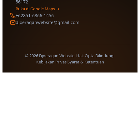
56172
Buka di Google Maps →
+62851-6366-1456
djoeraganwebsite@gmail.com
© 2026 Djoeragan Website. Hak Cipta Dilindungi.
Kebijakan Privasi
Syarat & Ketentuan