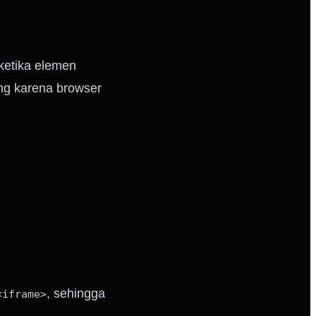
ketika elemen
ing karena browser
, sehingga
<iframe>