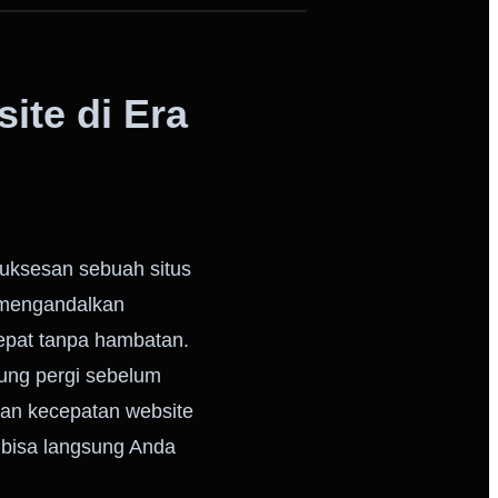
ite di Era
suksesan sebuah situs
n mengandalkan
epat tanpa hambatan.
ung pergi sebelum
kan kecepatan website
g bisa langsung Anda