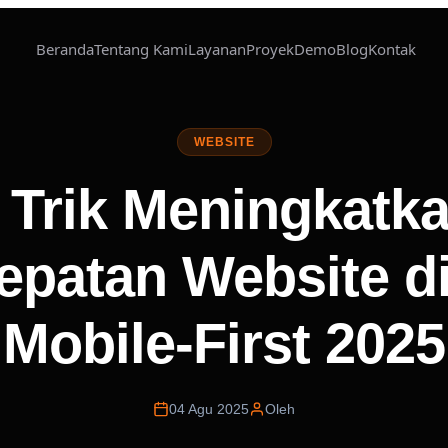
Beranda
Tentang Kami
Layanan
Proyek
Demo
Blog
Kontak
WEBSITE
 Trik Meningkatk
epatan Website di
Mobile-First 2025
04 Agu 2025
Oleh