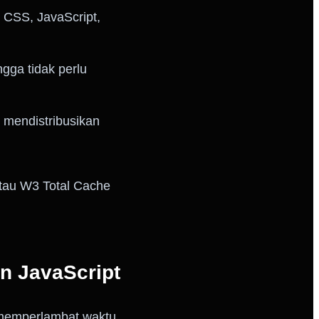
i CSS, JavaScript,
.
gga tidak perlu
mendistribusikan
tau W3 Total Cache
n JavaScript
 memperlambat waktu