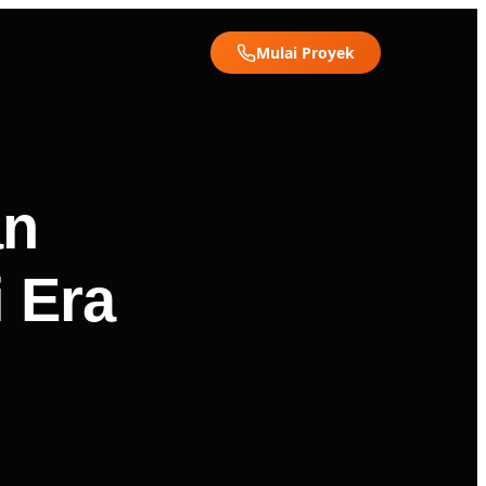
Mulai Proyek
an
 Era