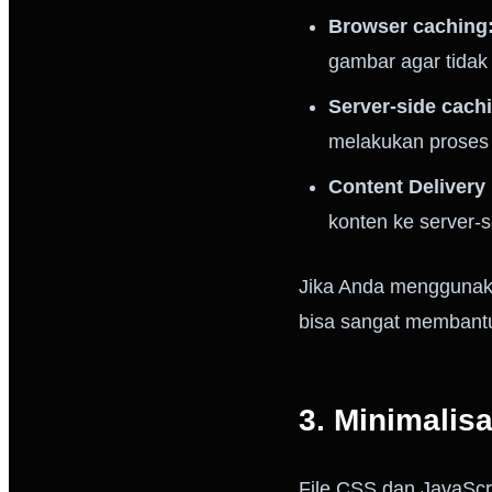
Browser caching
gambar agar tidak
Server-side cach
melakukan proses b
Content Delivery
konten ke server-
Jika Anda menggunaka
bisa sangat membant
3. Minimalis
File CSS dan JavaScr