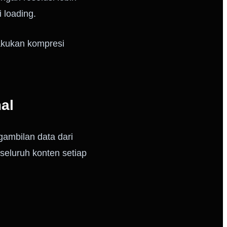
 loading.
akukan kompresi
al
ambilan data dari
seluruh konten setiap