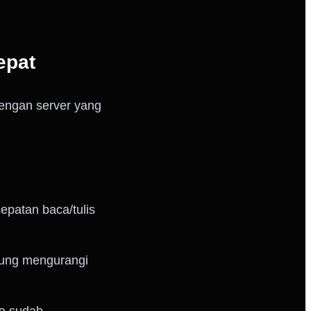
epat
dengan server yang
epatan baca/tulis
jung mengurangi