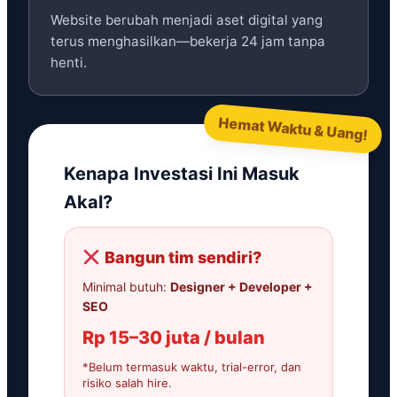
Website berubah menjadi aset digital yang
terus menghasilkan—bekerja 24 jam tanpa
henti.
Hemat Waktu & Uang!
Kenapa Investasi Ini Masuk
Akal?
Bangun tim sendiri?
Minimal butuh:
Designer + Developer +
SEO
Rp 15–30 juta / bulan
*Belum termasuk waktu, trial-error, dan
risiko salah hire.