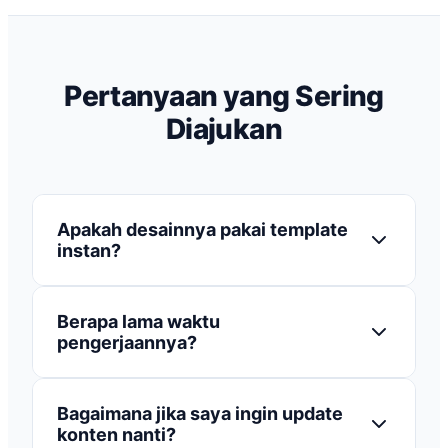
Pertanyaan yang Sering
Diajukan
Apakah desainnya pakai template
instan?
Tidak. Kami merancang desain khusus (custom)
Berapa lama waktu
yang disesuaikan dengan branding dan identitas
pengerjaannya?
perusahaan Anda. Kami menghindari template
pasaran agar terlihat eksklusif.
Secara rata-rata, pembuatan website standar
Bagaimana jika saya ingin update
membutuhkan waktu 2 hingga 4 minggu sejak
konten nanti?
materi (teks & gambar) kami terima. Fitur