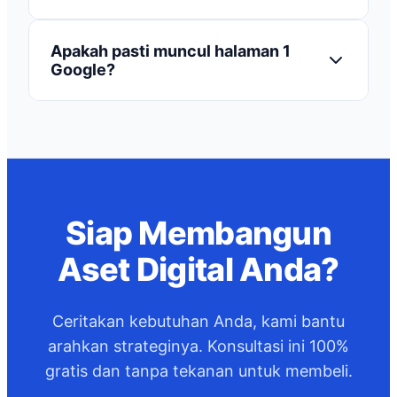
kompleks akan menyesuaikan.
Website dibangun menggunakan sistem CMS
Apakah pasti muncul halaman 1
(WordPress). Saat serah terima, kami akan
Google?
memberikan panduan agar Anda bisa update
artikel atau gambar sendiri tanpa butuh
Kami melakukan optimasi SEO dasar (On-Page).
kemampuan coding.
Namun, untuk menduduki peringkat #1 secara
organik memerlukan jasa SEO bulanan khusus
yang terpisah dari paket pembuatan web.
Siap Membangun
Aset Digital Anda?
Ceritakan kebutuhan Anda, kami bantu
arahkan strateginya. Konsultasi ini 100%
gratis dan tanpa tekanan untuk membeli.