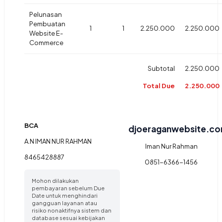
Pelunasan
Pembuatan
1
1
2.250.000
2.250.000
Website E-
Commerce
Subtotal
2.250.000
Total Due
2.250.000
BCA
djoeraganwebsite.c
A.N IMAN NUR RAHMAN
Iman Nur Rahman
8465428887
0851-6366-1456
Mohon dilakukan
pembayaran sebelum Due
Date untuk menghindari
gangguan layanan atau
risiko nonaktifnya sistem dan
database sesuai kebijakan