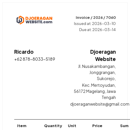
Invoice / 2026 / 7060
Issued at: 2026-03-10
Due at: 2026-03-14
Ricardo
Djoeragan
Website
+62 878-8033-5189
Jl. Nusakambangan,
Jonggrangan,
Sukorejo,
Kec. Mertoyudan,
56172 Magelang, Jawa
Tengah
djoeraganwebsite@gmail.com
Item
Quantity
Unit
Price
Sum